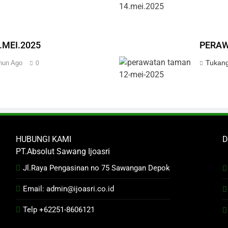
MEI.2025
PERAW
Tukang
hun Ago
0
HUBUNGI KAMI
D
PT.Absolut Sawang Ijoasri
Jl.Raya Pengasinan no 75 Sawangan Depok
Email: admin@ijoasri.co.id
Telp +62251-8606121