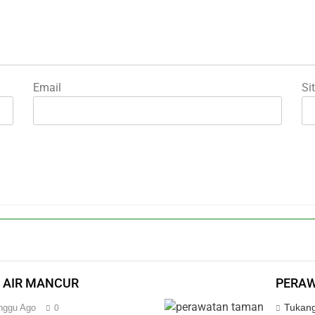
Email
Si
 AIR MANCUR
PERAW
Tukang
nggu Ago
0