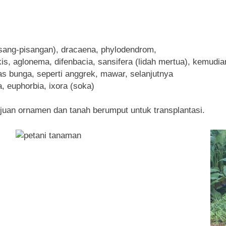
(pisang-pisangan), dracaena, phylodendrom,
is, aglonema, difenbacia, sansifera (lidah mertua), kemudia
as bunga, seperti anggrek, mawar, selanjutnya
, euphorbia, ixora (soka)
uan ornamen dan tanah berumput untuk transplantasi.