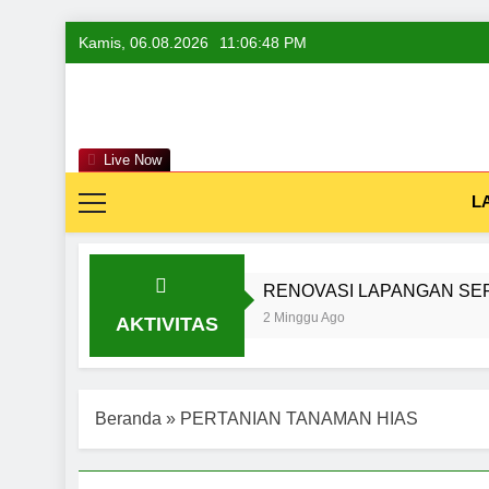
Skip
Kamis, 06.08.2026
11:06:49 PM
to
content
Live Now
L
RENOVASI LAPANGAN SEPAK BOLA
2 Minggu Ago
AKTIVITAS
Beranda
»
PERTANIAN TANAMAN HIAS